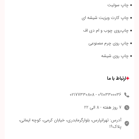
چاپ سولیت
چاپ کارت ویزیت شیشه ای
چاپ‌روی چوب و ام دی اف
چاپ روی چرم مصنوعی
چاپ روی شیشه
ارتباط با ما
09103300036 - 02177330808
7 روز هفته - 8 الی 22
آدرس: تهرانپارس، بلوارگرمابدری، خیابان کرمی، کوچه ایمانی،
پلاک19