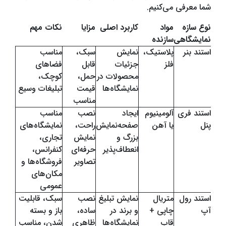
شما معرفی می‌کنیم.
نوع سازه
مواد
کاربرد اصلی
مزایا
نکات مهم
نمایشگاهی
سازنده
استند بنر
پلاستیک،
نمایش
سبک،
مناسب
فلز
جزئیات
قابل
فضاهای
محصولات در
حمل،
کوچک،
نمایشگاه‌ها
قیمت
تبلیغات وسیع
مناسب
استند فری
آلومینیوم
ایجاد
نصب
مناسب
پنل
یا آهن
صفحه‌نمایش
راحت،
نمایشگاه‌های
بزرگ و
نمایش
تجاری،
انعطاف‌پذیر
حرفه‌ای
کنفرانس،
تصاویر
فروشگاه‌ها و
مکان‌های
عمومی
استند رول
متریال
نمایش تبلیغ
نصب
سبک، قابلیت
آپ
چاپی +
و برند در
ساده،
باز و بسته
قاب
نمایشگاه‌ها
ظاهری
شدن، مناسب