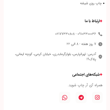
چاپ روی شیشه
ارتباط با ما
09103300036 - 02177330808
7 روز هفته - 8 الی 22
آدرس: تهرانپارس، بلوارگرمابدری، خیابان کرمی، کوچه ایمانی،
پلاک19
شبکه‌های اجتماعی
همراه آی آر چاپ شوید.