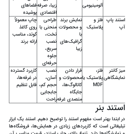
آلومینیومی
زیبا، صرفه
فضاهای
اقتصادی
پوشیده
استند پاپ
فلز و
نمایش برند
طراحی
چاپ معمولاً
آپ
پلاستیک
و محصولات
منحنی یا
روی کاغذ
با
تخت،
کوتد، مناسب
گرافیک‌های
نصب
ارائه برند
زیبا
سریع،
جلوه
حرفه‌ای
میز کانتر
فلز،
قرار دادن
نصب
کاربرد گسترده
نمایشگاهی
پلاستیک یا
محصولات و
آسان،
در غرفه‌ها،
MDF
کاتالوگ‌ها،
حجم کم،
قابل تنظیم
جایگاه
جابجایی
متصدی غرفه
راحت
استند بنر
در ابتدا بهتر است مفهوم استند را توضیح دهیم. استند یک ابزار
تبلیغاتی است که کاربردهای زیادی در همایش‌ها، فروشگاه‌ها
و نمایشگاه‌ها دارد. تنوع بالای چاپ استند، قیمت مناسب آن