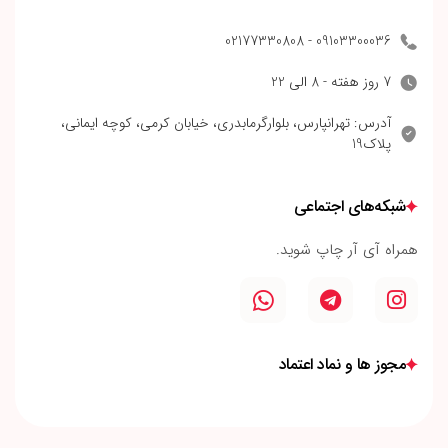
09103300036 - 02177330808
7 روز هفته - 8 الی 22
آدرس: تهرانپارس، بلوارگرمابدری، خیابان کرمی، کوچه ایمانی،
پلاک19
شبکه‌های اجتماعی
همراه آی آر چاپ شوید.
مجوز ها و نماد اعتماد