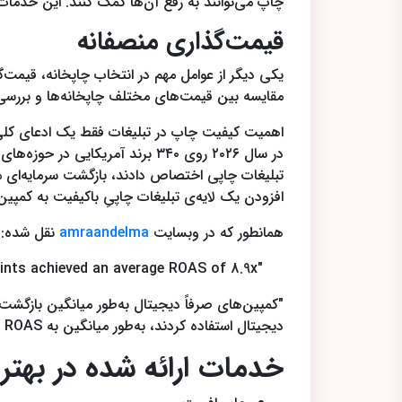
چاپ می‌توانند به رفع آن‌ها کمک کنند. این خدما
قیمت‌گذاری منصفانه
یکی دیگر از عوامل مهم در انتخاب چاپخانه، قیمت‌گذ
مقایسه بین قیمت‌های مختلف چاپخانه‌ها و بررسی کی
افزودن یک لایه‌ی تبلیغات چاپیِ باکیفیت به کمپین، می‌تواند اث
همانطور که در وبسایت
amraandelma
نقل شده:
"Digital-only campaigns produced an average ROAS of 2.1x, while campaigns integrating print touchpoints achieved an average ROAS of 8.9x."
دیجیتال استفاده کردند، به‌طور میانگین به ROAS معادل ۸.۹ برابر دست یافتند."
خدمات ارائه شده در بهتری