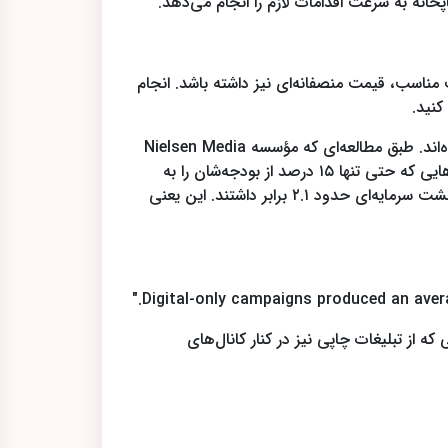
انه به سرعت اقدامات لازم را انجام می‌دهد.
ت مناسب، قیمت منصفانه‌ای نیز داشته باشد. انجام
کنید.
اهمیت کیفیت چاپ در تبلیغات فقط یک ادعای کلی نیست؛ پژوهش‌های میدانی هم این موضوع را با آمار دقیق تأیید کرده‌اند. طبق مطالعه‌ای که مؤسسه Nielsen Media
در سال ۲۰۲۶ روی ۳۴۰ برند آمریکایی در حوزه‌های خرده‌فروشی، خدمات مالی، خودرو و کالاهای لوکس انجام داد، کمپین‌هایی که حتی تنها ۱۵ درصد از بودجه‌شان را به
تبلیغات چاپی اختصاص دادند، بازگشت سرمایه‌ای معادل ۸.۹ برابر تجربه کردند؛ در حالی که کمپین‌های صرفاً دیجیتال، بازگشت سرمایه‌ای حدود ۲.۱ برابر داشتند. این یعنی
با ۲.۱ برابر داشتند، در حالی که کمپین‌هایی که از تبلیغات چاپی نیز در کنار کانال‌های