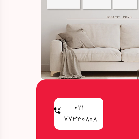
021-
77330808