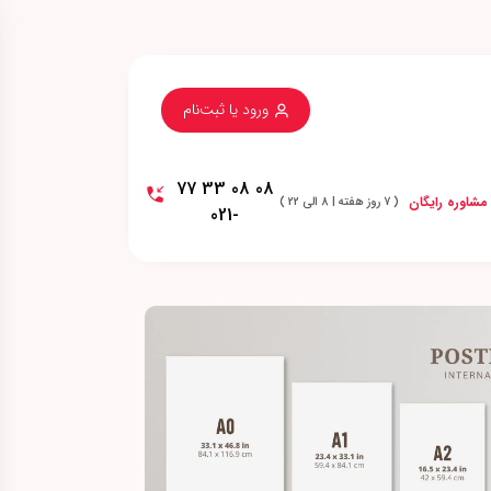
ورود یا ثبت‌نام
08 08 33 77
مشاوره رایگان
( 7 روز هفته | 8 الی 22 )
-021