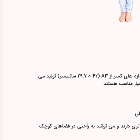
علاوه بر اندازههای بزرگ و متوسط، پوسترهای سایز کوچک نیز کاربردهای خاص و مهمی دارند. این نوع پوسترها معمولاً در اندازه های کمتر از A3 (29.7 × 42 سانتیمتر) تولید می
یار مناسب هستند.
ی.
ری دارند و می توانند به راحتی در فضاهای کوچک