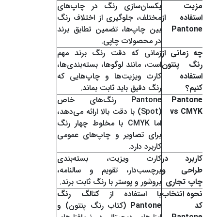
مزیت
یکسان‌سازی رنگ در چاپ‌های
استفاده از
مختلف، جلوگیری از اختلاف رنگ
Pantone
بین چاپ‌ها، تضمین تطابق برند
در محصولات چاپی.
چه زمانی از
زمانی که دقت رنگ برند مهم
رنگ پنتون
است، مانند لوگوها، بسته‌بندی‌ها،
استفاده
کارت ویزیت‌ها و چاپ‌هایی که
کنیم؟
رنگ دقیق باید ثابت بماند.
Pantone
Pantone رنگ‌های خاص
vs CMYK
(Spot) با دقت بالا ارائه می‌دهد،
اما CMYK با مخلوط چهار رنگ
برای تصاویر و چاپ‌های عمومی
کاربرد دارد.
کاربرد در
کارت ویزیت، بسته‌بندی
طراحی و
برچسب‌دار، تقویم و سالنامه،
چاپ تجاری
بروشور و پوستر با رنگ ثابت برند.
نحوه انتخاب
با استفاده از
کتالگ رنگ
کد
Pantone
(کتاب رنگ پنتون) و