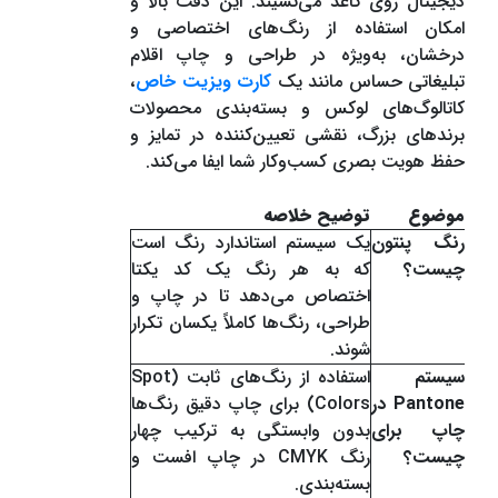
دیجیتال روی کاغذ می‌نشیند. این دقت بالا و
امکان استفاده از رنگ‌های اختصاصی و
درخشان، به‌ویژه در طراحی و چاپ اقلام
تبلیغاتی حساس مانند یک
کارت ویزیت خاص
،
کاتالوگ‌های لوکس و بسته‌بندی محصولات
برندهای بزرگ، نقشی تعیین‌کننده در تمایز و
حفظ هویت بصری کسب‌وکار شما ایفا می‌کند.
موضوع
توضیح خلاصه
رنگ پنتون
یک سیستم استاندارد رنگ است
چیست؟
که به هر رنگ یک کد یکتا
اختصاص می‌دهد تا در چاپ و
طراحی، رنگ‌ها کاملاً یکسان تکرار
شوند.
سیستم
استفاده از رنگ‌های ثابت (Spot
Pantone در
Colors) برای چاپ دقیق رنگ‌ها
چاپ برای
بدون وابستگی به ترکیب چهار
چیست؟
رنگ CMYK در چاپ افست و
بسته‌بندی.