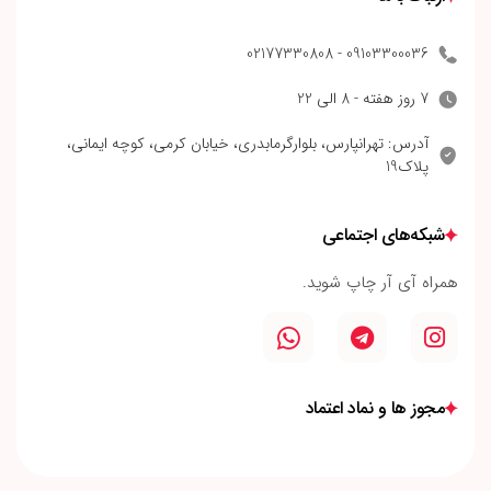
09103300036 - 02177330808
7 روز هفته - 8 الی 22
آدرس: تهرانپارس، بلوارگرمابدری، خیابان کرمی، کوچه ایمانی،
پلاک19
شبکه‌های اجتماعی
همراه آی آر چاپ شوید.
مجوز ها و نماد اعتماد