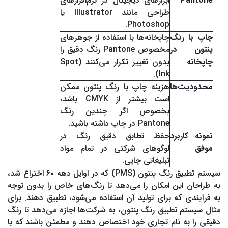
Pantone
ابزارهای دیجیتال در نرم‌افزارهای
طراحی مانند Illustrator یا
Photoshop.
چاپ با رنگ
چاپخانه‌ها با استفاده از جوهرهای
پنتون در
مخصوص Pantone رنگ دقیق را
چاپخانه
بدون تغییر تکرار می‌کنند (Spot
Ink).
محدودیت‌ها
هزینه چاپ با رنگ پنتون ممکن
است بیشتر از CMYK باشد،
بخصوص اگر چندین رنگ
Pantone در چاپ داشته باشید.
نمونه کاربرد
حفظ تطابق دقیق رنگ در
موفق
لوگوهای شرکتی در تمام مواد
تبلیغاتی چاپی.
سیستم تطبیق رنگ پنتون (PMS) که در اوایل دهه ۶۰ اختراع شد،
به طراحان این امکان را می‌دهد تا رنگ‌های خاص را بدون توجه
به فرآیندی که برای تولید آن استفاده می‌شود، تطبیق دهند. برای
مثال سیستم تطبیق رنگ پنتون، به شرکت‌ها اجازه می‌دهد تا رنگ
دقیقی را به نام تجاری خود اختصاص دهند و مطمئن باشند که با