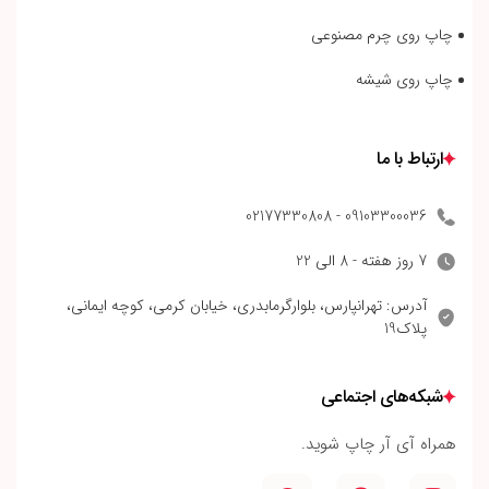
چاپ روی چرم مصنوعی
چاپ روی شیشه
ارتباط با ما
09103300036 - 02177330808
7 روز هفته - 8 الی 22
آدرس: تهرانپارس، بلوارگرمابدری، خیابان کرمی، کوچه ایمانی،
پلاک19
شبکه‌های اجتماعی
همراه آی آر چاپ شوید.