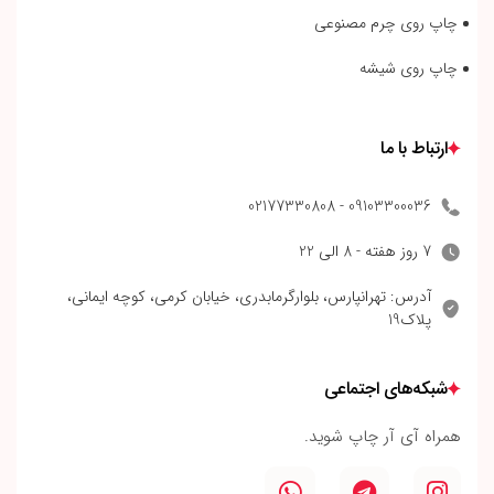
چاپ روی چرم مصنوعی
چاپ روی شیشه
ارتباط با ما
09103300036 - 02177330808
7 روز هفته - 8 الی 22
آدرس: تهرانپارس، بلوارگرمابدری، خیابان کرمی، کوچه ایمانی،
پلاک19
شبکه‌های اجتماعی
همراه آی آر چاپ شوید.