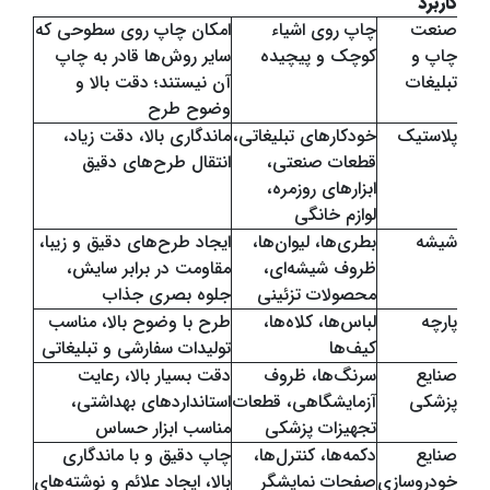
کاربرد
صنعت
چاپ روی اشیاء
امکان چاپ روی سطوحی که
چاپ و
کوچک و پیچیده
سایر روش‌ها قادر به چاپ
تبلیغات
آن نیستند؛ دقت بالا و
وضوح طرح
پلاستیک
خودکارهای تبلیغاتی،
ماندگاری بالا، دقت زیاد،
قطعات صنعتی،
انتقال طرح‌های دقیق
ابزارهای روزمره،
لوازم خانگی
شیشه
بطری‌ها، لیوان‌ها،
ایجاد طرح‌های دقیق و زیبا،
ظروف شیشه‌ای،
مقاومت در برابر سایش،
محصولات تزئینی
جلوه بصری جذاب
پارچه
لباس‌ها، کلاه‌ها،
طرح با وضوح بالا، مناسب
کیف‌ها
تولیدات سفارشی و تبلیغاتی
صنایع
سرنگ‌ها، ظروف
دقت بسیار بالا، رعایت
پزشکی
آزمایشگاهی، قطعات
استانداردهای بهداشتی،
تجهیزات پزشکی
مناسب ابزار حساس
صنایع
دکمه‌ها، کنترل‌ها،
چاپ دقیق و با ماندگاری
خودروسازی
صفحات نمایشگر
بالا، ایجاد علائم و نوشته‌های